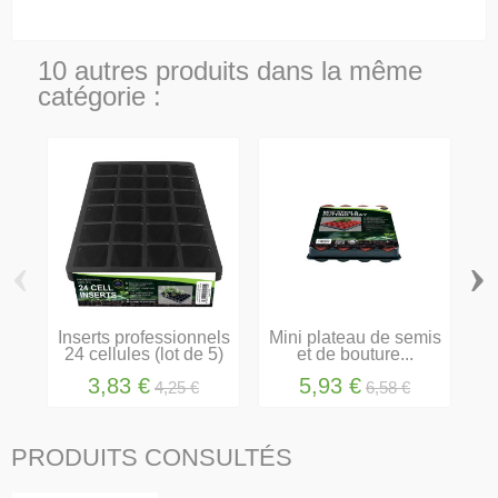
10 autres produits dans la même
catégorie :
‹
›
Inserts professionnels
Mini plateau de semis
In
24 cellules (lot de 5)
et de bouture...
1
3,83 €
5,93 €
4,25 €
6,58 €
PRODUITS CONSULTÉS